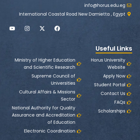
info@horus.edu.eg
International Coastal Road New Damietta , Egypt
Y
I
X
F
o
n
-
a
u
s
t
c
t
t
w
e
Useful Links
u
a
i
b
b
g
t
o
e
r
t
o
Ministry of Higher Education
Horus University
a
e
k
and Scientific Research
Website
m
r
Supreme Council of
Apply Now
Universities
Student Portal
Cultural Affairs & Missions
Contact Us
Sector
FAQs
National Authority for Quality
Scholarships
Assurance and Accreditation
of Education
Electronic Coordination