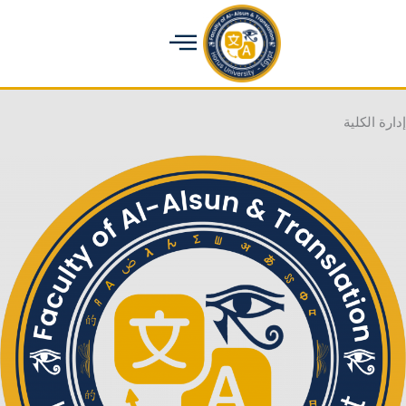
خطي
لى
لمحتوى
إدارة
الكلية