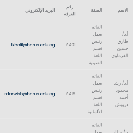
رقم
الاسم
الصفة
البريد الإلكتروني
الغرفة
القائم
أ.د/
بعمل
طارق
رئيس
tkhalil@horus.edu.eg
S401
حسين
قسم
الفرماوي
اللغة
الصينية
القائم
أ.د/ رشا
بعمل
محمود
رئيس
rdarwish@horus.edu.eg
S418
أحمد
قسم
درويش
اللغة
الألمانية
القائم
د./ سالي
بعمل