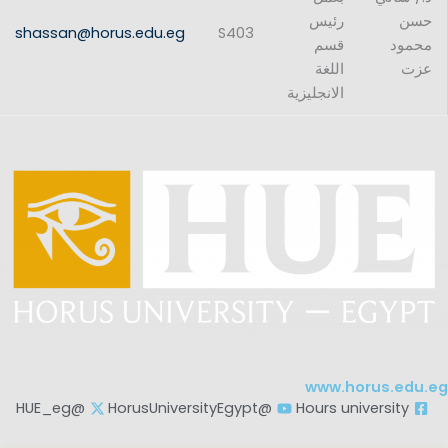
حسن
رئيس
shassan@horus.edu.eg
S403
محمود
قسم
عزت
اللغة
الانجليزية
www.horus.edu.eg
@HUE_eg
@HorusUniversityEgypt
Hours university