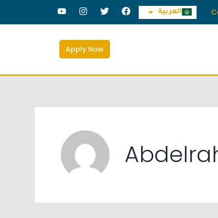
Deutsch
Y
I
T
F
C
العربية
中文 (中国)
o
n
w
a
u
s
i
c
t
t
t
e
u
a
t
b
Apply Now
b
g
e
o
e
r
r
o
a
k
m