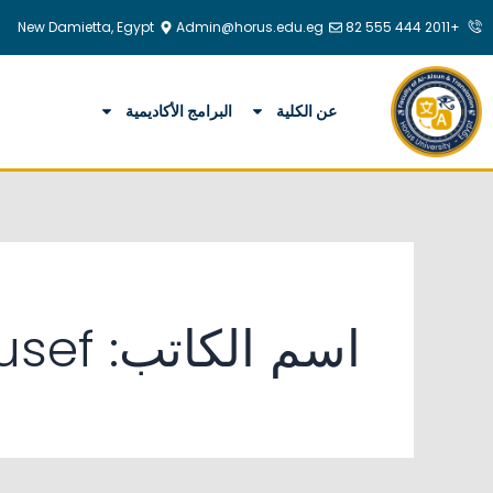
البحث
خطي
New Damietta, Egypt
Admin@horus.edu.eg
+2011 444 555 82
عن:
لى
لمحتوى
عن الكلية
البرامج الأكاديمية
اسم الكاتب: Abdelrahman Mohamed Yousef