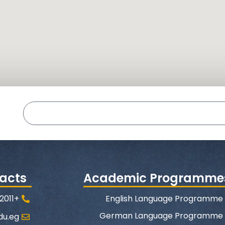
acts
Academic Programme
+2011 444 555 82
English Language Programme
German Language Programme
du.eg