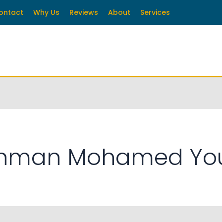
ontact
Why Us
Reviews
About
Services