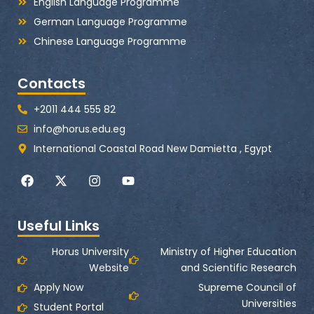
English Language Programme
German Language Programme
Chinese Language Programme
Contacts
+2011 444 555 82
info@horus.edu.eg
International Coastal Road New Damietta , Egypt
F
X
I
Y
a
-
n
o
c
t
s
u
e
w
t
t
Useful Links
b
i
a
u
o
t
g
b
o
t
r
e
Horus University
Ministry of Higher Education
k
e
a
Website
and Scientific Research
r
m
Apply Now
Supreme Council of
Universities
Student Portal