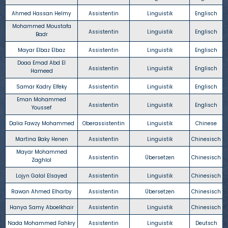
Ahmed Hassan Helmy
Assistentin
Linguistik
Englisch
Mohammed Moustafa
Assistentin
Linguistik
Englisch
Badr
Mayar Elbaz Elbaz
Assistentin
Linguistik
Englisch
Doaa Emad Abd El
Assistentin
Linguistik
Englisch
Hameed
Samar Kadry Elfeky
Assistentin
Linguistik
Englisch
Eman Mohammed
Assistentin
Linguistik
Englisch
Youssef
Dalia Fawzy Mohammed
Oberassistentin
Linguistik
Chinese
Martina Baky Henen
Assistentin
Linguistik
Chinesisch
Mayar Mohammed
Assistentin
Übersetzen
Chinesisch
Zaghlol
Lojyn Galal Elsayed
Assistentin
Linguistik
Chinesisch
Rawan Ahmed Elharby
Assistentin
Übersetzen
Chinesisch
Hanya Samy Aboelkhair
Assistentin
Linguistik
Chinesisch
Nada Mohammed Fahkry
Assistentin
Linguistik
Deutsch