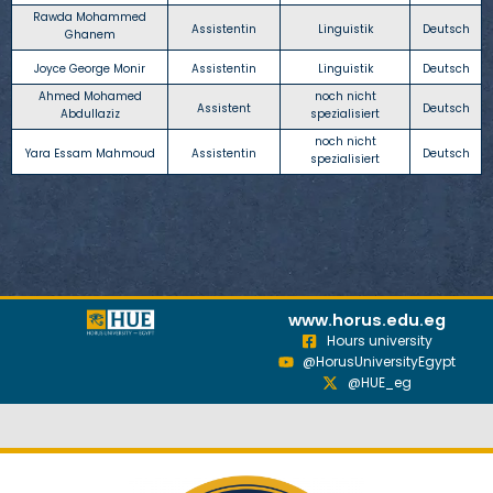
Rawda Mohammed
Assistentin
Linguistik
Deutsch
Ghanem
Joyce George Monir
Assistentin
Linguistik
Deutsch
Ahmed Mohamed
noch nicht
Assistent
Deutsch
Abdullaziz
spezialisiert
noch nicht
Yara Essam Mahmoud
Assistentin
Deutsch
spezialisiert
www.horus.edu.eg
Hours university
@HorusUniversityEgypt
@HUE_eg