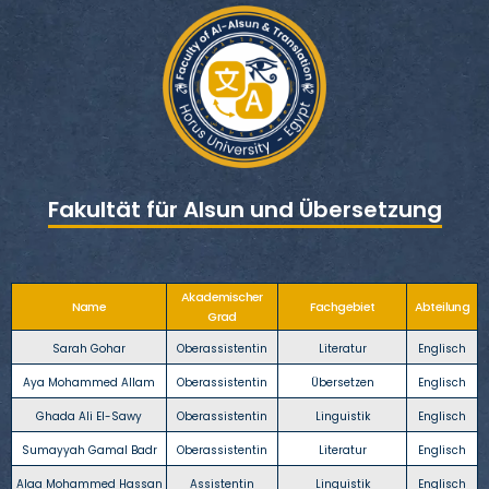
Fakultät für Alsun und Übersetzung
Akademischer
Name
Fachgebiet
Abteilung
Grad
Sarah Gohar
Oberassistentin
Literatur
Englisch
Aya Mohammed Allam
Oberassistentin
Übersetzen
Englisch
Ghada Ali El-Sawy
Oberassistentin
Linguistik
Englisch
Sumayyah Gamal Badr
Oberassistentin
Literatur
Englisch
Alaa Mohammed Hassan
Assistentin
Linguistik
Englisch